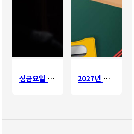
성금요일 칸타타
2027년 갈보리 어학원 유치부 신입생 모집