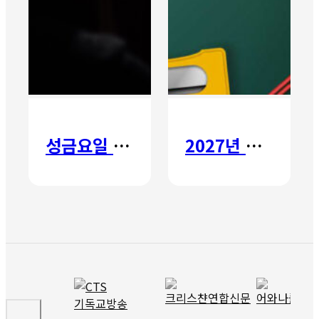
성금요일 칸타타
2027년 갈보리 어학원 유치부 신입생 모집