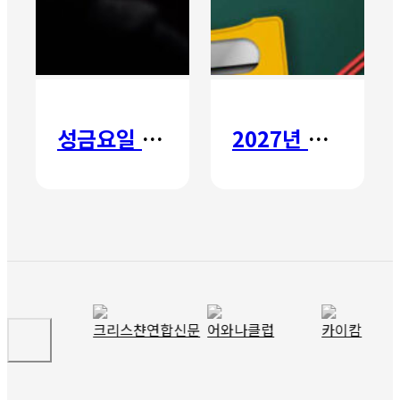
성금요일 칸타타
2027년 갈보리 어학원 유치부 신입생 모집