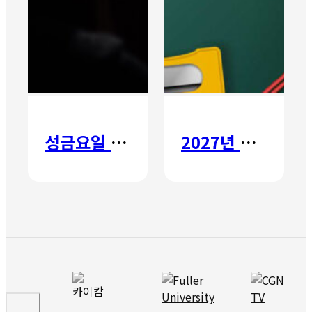
성금요일 칸타타
2027년 갈보리 어학원 유치부 신입생 모집