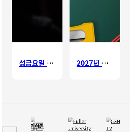
성금요일 칸타타
2027년 갈보리 어학원 유치부 신입생 모집