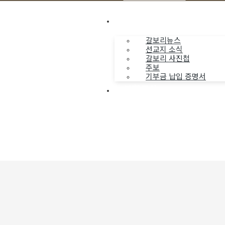
나누는 소식
갈보리뉴스
선교지 소식
갈보리 사진첩
주보
기부금 납입 증명서
부활동산