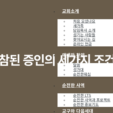
교회소개
처음 오셨나요
새가족
담임목사 소개
섬기는 사람들
찾아오시는 길
온라인 헌금
참된 증인의 세가지 조
예배와 찬양
말씀
성가대
순전한워십
순전한 사역
순전한 LTS
순전한 사역과 프로젝트
순전한 중보기도
교구와 다음세대