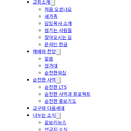
교회소개
처음 오셨나요
새가족
담임목사 소개
섬기는 사람들
찾아오시는 길
온라인 헌금
예배와 찬양
말씀
성가대
순전한워십
순전한 사역
순전한 LTS
순전한 사역과 프로젝트
순전한 중보기도
교구와 다음세대
나누는 소식
갈보리뉴스
선교지 소식