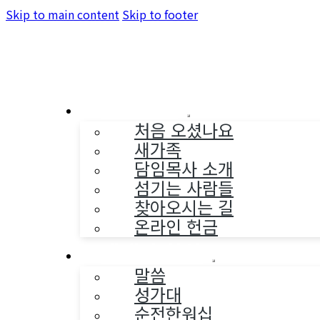
Skip to main content
Skip to footer
교회소개
처음 오셨나요
새가족
담임목사 소개
섬기는 사람들
찾아오시는 길
온라인 헌금
예배와 찬양
말씀
성가대
순전한워십