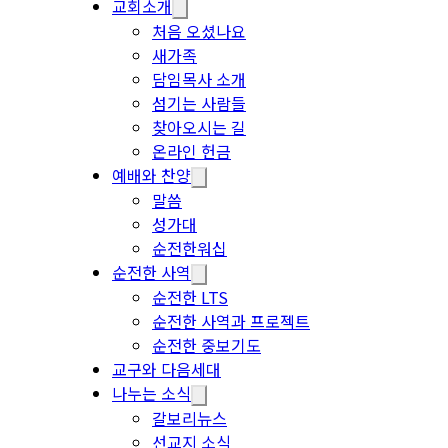
교회소개
처음 오셨나요
새가족
담임목사 소개
섬기는 사람들
찾아오시는 길
온라인 헌금
예배와 찬양
말씀
성가대
순전한워십
순전한 사역
순전한 LTS
순전한 사역과 프로젝트
순전한 중보기도
교구와 다음세대
나누는 소식
갈보리뉴스
선교지 소식