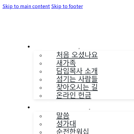
Skip to main content
Skip to footer
교회소개
처음 오셨나요
새가족
담임목사 소개
섬기는 사람들
찾아오시는 길
온라인 헌금
예배와 찬양
말씀
성가대
순전한워십