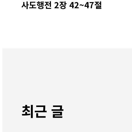
사도행전 2장 42~47절
최근 글