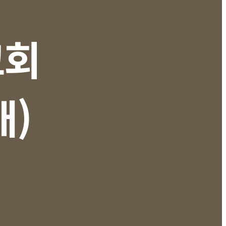
교회
배)