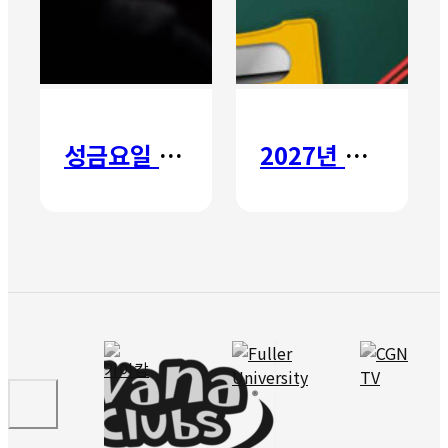
성금요일 칸타타
2027년 갈보리 어학원 유치부 신입생 모집