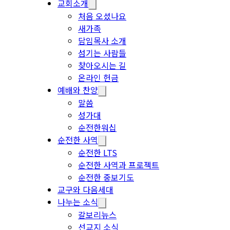
교회소개
처음 오셨나요
새가족
담임목사 소개
섬기는 사람들
찾아오시는 길
온라인 헌금
예배와 찬양
말씀
성가대
순전한워십
순전한 사역
순전한 LTS
순전한 사역과 프로젝트
순전한 중보기도
교구와 다음세대
나누는 소식
갈보리뉴스
선교지 소식