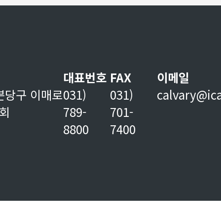
대표번호
FAX
이메일
분당구 이매로
031)
031)
calvary@ic
교회
789-
701-
8800
7400