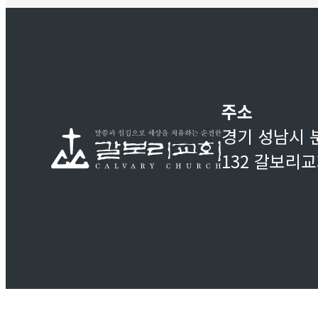
주소
경기 성남시 
132 갈보리