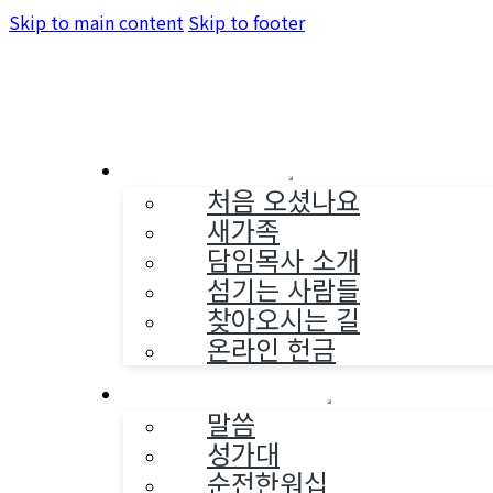
Skip to main content
Skip to footer
교회소개
처음 오셨나요
새가족
담임목사 소개
섬기는 사람들
찾아오시는 길
온라인 헌금
예배와 찬양
말씀
성가대
순전한워십