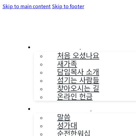
Skip to main content
Skip to footer
교회소개
처음 오셨나요
새가족
담임목사 소개
섬기는 사람들
찾아오시는 길
온라인 헌금
예배와 찬양
말씀
성가대
순전한워십