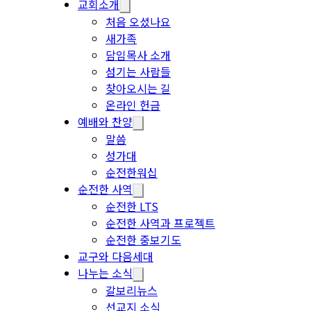
교회소개
처음 오셨나요
새가족
담임목사 소개
섬기는 사람들
찾아오시는 길
온라인 헌금
예배와 찬양
말씀
성가대
순전한워십
순전한 사역
순전한 LTS
순전한 사역과 프로젝트
순전한 중보기도
교구와 다음세대
나누는 소식
갈보리뉴스
선교지 소식