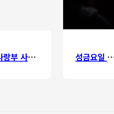
사랑부 사랑주일
성금요일 칸