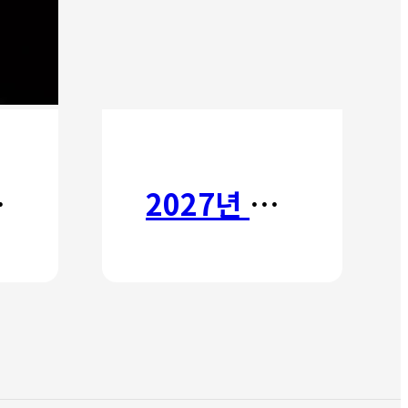
타타
2027년 갈보리 어학원 유치부 신입생 모집