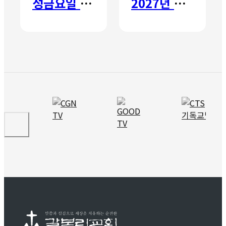
성금요일 칸타타
2027년 갈보리 어학원 유치부 신입생 모집